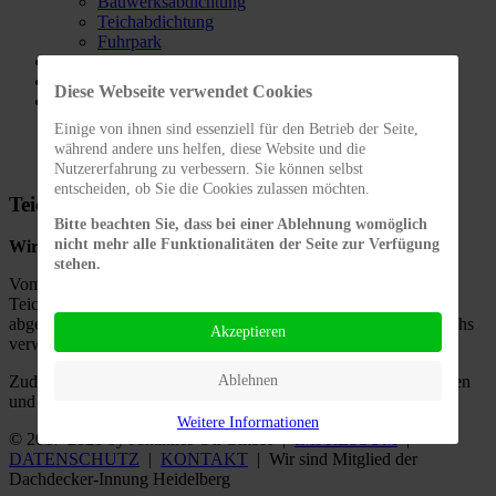
Bauwerksabdichtung
Teichabdichtung
Fuhrpark
Projekte
Service
Diese Webseite verwendet Cookies
Kontakt
Kontaktformular
Einige von ihnen sind essenziell für den Betrieb der Seite,
Impressum
während andere uns helfen, diese Website und die
Datenschutz / Analysedienste
Nutzererfahrung zu verbessern. Sie können selbst
entscheiden, ob Sie die Cookies zulassen möchten.
Teichabdichtung
Bitte beachten Sie, dass bei einer Ablehnung womöglich
nicht mehr alle Funktionalitäten der Seite zur Verfügung
Wir sorgen für Ihre Teichabdichtung!
stehen.
Vom Fischteich über Biotope bis hin zum Schwimmteich. Jeder
Teich, der mit Teichfolie ausgeführt werden soll, kann von uns
abgedichtet werden. Je nach Beschaffenheit und Lage Ihres Teichs
Akzeptieren
verwenden wir die passende Folie für Ihre Abdichtung.
Ablehnen
Zudem sorgen wir für den fachgerechten Einbau von Anschlüssen
und Durchdringungen.
Weitere Informationen
© 2017-2021 by Johannes Ott GmbH |
IMPRESSUM
|
DATENSCHUTZ
|
KONTAKT
| Wir sind Mitglied der
Dachdecker-Innung Heidelberg