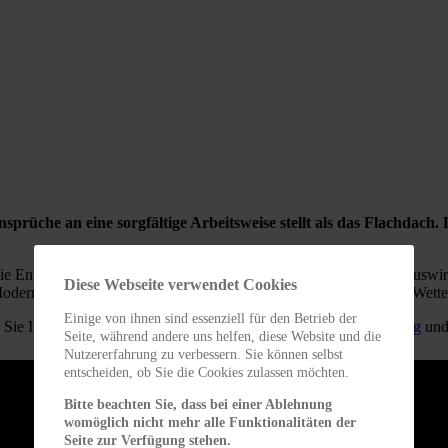
prüche an eine sorgfältige Arbeitsweise stellt als das Flachdach. 
die Entwässerung. Selbst kleinste Undichtigkeiten können große Ausw
Diese Webseite verwendet Cookies
Moderne Flachdächer bieten mehr als nur reinen Schutz gegen das Wette
Einige von ihnen sind essenziell für den Betrieb der
 Sie Ihr Flachdach nach Ihren Wünschen z.B. mit einer
Begrünung
und
Seite, während andere uns helfen, diese Website und die
Nutzererfahrung zu verbessern. Sie können selbst
entscheiden, ob Sie die Cookies zulassen möchten.
Bitte beachten Sie, dass bei einer Ablehnung
womöglich nicht mehr alle Funktionalitäten der
Seite zur Verfügung stehen.