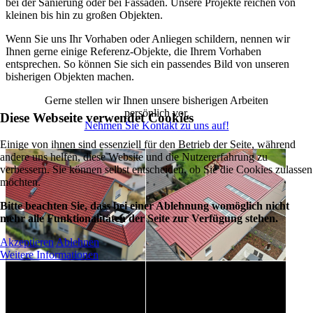
bei der Sanierung oder bei Fassaden. Unsere Projekte reichen von
kleinen bis hin zu großen Objekten.
Wenn Sie uns Ihr Vorhaben oder Anliegen schildern, nennen wir
Ihnen gerne einige Referenz-Objekte, die Ihrem Vorhaben
entsprechen. So können Sie sich ein passendes Bild von unseren
bisherigen Objekten machen.
Gerne stellen wir Ihnen unsere bisherigen Arbeiten
persönlich vor.
Diese Webseite verwendet Cookies
Nehmen Sie Kontakt zu uns auf!
Einige von ihnen sind essenziell für den Betrieb der Seite, während
andere uns helfen, diese Website und die Nutzererfahrung zu
verbessern. Sie können selbst entscheiden, ob Sie die Cookies zulassen
möchten.
Bitte beachten Sie, dass bei einer Ablehnung womöglich nicht
mehr alle Funktionalitäten der Seite zur Verfügung stehen.
Akzeptieren
Ablehnen
Weitere Informationen