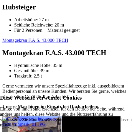
Hubsteiger
Arbeitshöhe: 27 m
Seitliche Reichweite: 20 m
Für 2 Personen + Material geeignet
Montagekran F.A.S. 43.000 TECH
Montagekran F.A.S. 43.000 TECH
Hydraulische Höhe: 35 m
Gesamthöhe: 39 m
Tragkraft: 2,5 t
Gerne vermieten wir unsere Spezialfahrzeuge inkl. ausgebildetem
Bedienpersonal an unsere Kunden. Wir beraten Sie gerne, welches
das richtige Gerät für Ihre Arbeit ist!
Diese Webseite verwendet Cookies
Unsere Maschinen im Einsatz bei Dacharbeiten:
Einige von ihnen sind essenziell für den Betrieb der Seite, während
andere uns helfen, diese Website und die Nutzererfahrung zu
verbessern. Sie können selbst entscheiden, ob Sie die Cookies zulassen
möchten.