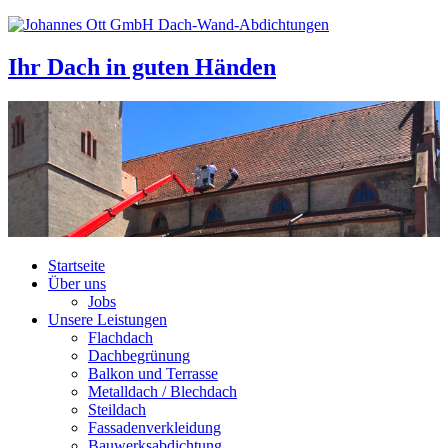
Ihr Dach
in guten Händen
Startseite
Über uns
Jobs
Unsere Leistungen
Flachdach
Dachbegrünung
Balkon und Terrasse
Metalldach / Blechdach
Steildach
Fassadenverkleidung
Bauwerksabdichtung